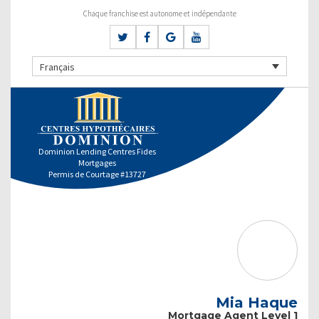
Chaque franchise est autonome et indépendante
Français
Dominion Lending Centres Fides
Mortgages
Permis de Courtage #13727
Mia Haque
Mortgage Agent Level 1