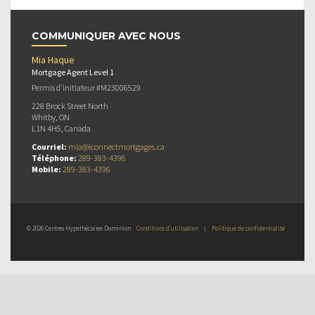
COMMUNIQUER AVEC NOUS
Mia Haque
Mortgage Agent Level 1
Permis d’initiateur #M23006529
228 Brock Street North
Whitby, ON
L1N 4H5, Canada
Courriel:
mia@iconnectmortgages.ca
Téléphone:
289-383-4396
Mobile:
289-383-4396
© 2026 Centres Hypothécaires Dominion
Conditions d’utilisation
|
Politique de confidentialité